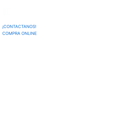
Búsqueda
Ir
de
al
productos
contenido
¡CONTACTANOS!
COMPRA ONLINE