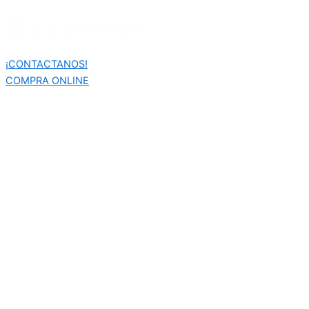
Búsqueda
Ir
de
al
productos
contenido
¡CONTACTANOS!
COMPRA ONLINE