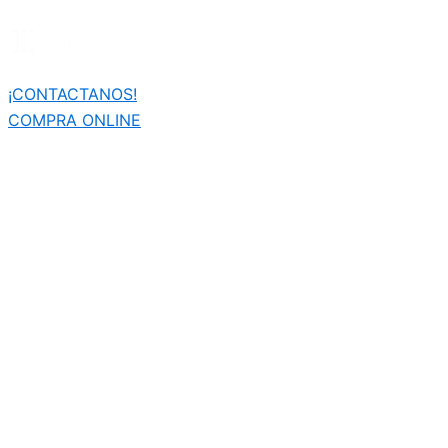
Búsqueda
Ir
de
al
productos
contenido
¡CONTACTANOS!
COMPRA ONLINE