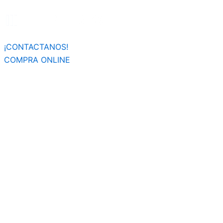
Búsqueda
Ir
de
al
productos
contenido
¡CONTACTANOS!
COMPRA ONLINE