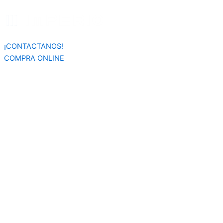
Búsqueda
Ir
de
al
productos
contenido
¡CONTACTANOS!
COMPRA ONLINE