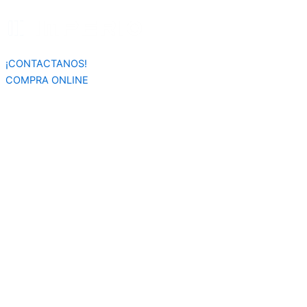
Búsqueda
Ir
de
al
productos
contenido
¡CONTACTANOS!
COMPRA ONLINE