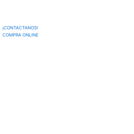
Búsqueda
Ir
de
al
productos
contenido
¡CONTACTANOS!
COMPRA ONLINE