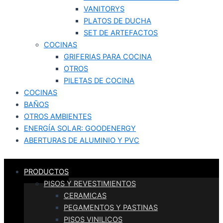
VANITORYS
PLATOS DE DUCHA
SET DE ARTEFACTOS
COCINAS
GRIFERIAS PARA COCINA
OTROS
PILETAS DE COCINA
COCINAS
BAÑOS
OTROS AMBIENTES
ENERGÍA SOLAR: GOODENERGY
ABERTURAS DE ALUMINIO Y PVC
PRODUCTOS
PISOS Y REVESTIMIENTOS
CERAMICAS
PEGAMENTOS Y PASTINAS
PISOS VINILICOS