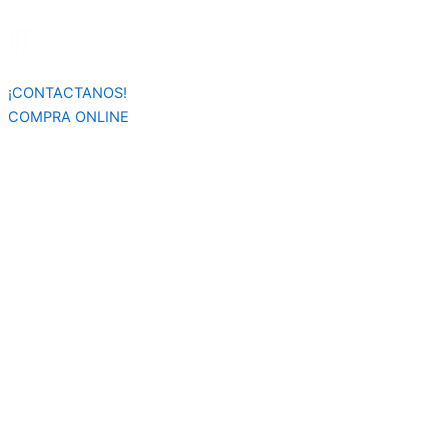
Búsqueda
Ir
de
al
productos
contenido
¡CONTACTANOS!
COMPRA ONLINE