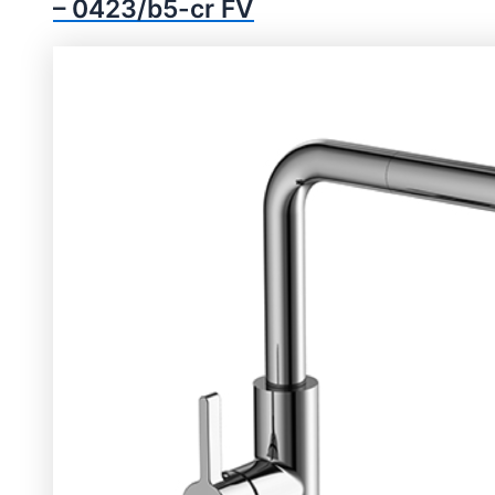
– 0423/b5-cr FV