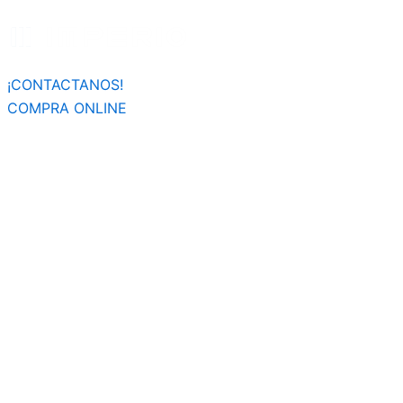
Búsqueda
Ir
de
al
productos
contenido
¡CONTACTANOS!
COMPRA ONLINE