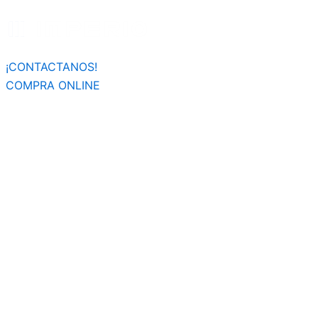
Búsqueda
Ir
de
al
productos
contenido
¡CONTACTANOS!
COMPRA ONLINE