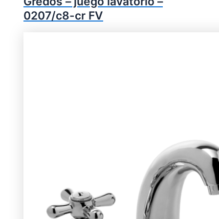
Gredos – juego lavatorio –
0207/c8-cr FV