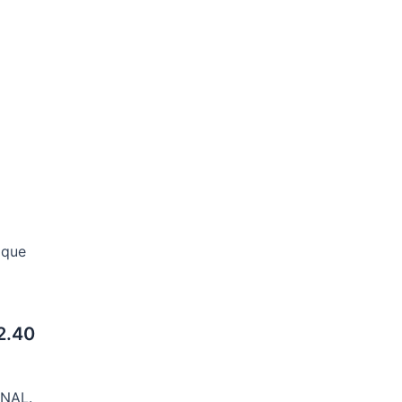
ique
2.40
NAL.