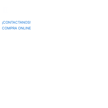
Búsqueda
Ir
de
al
productos
contenido
¡CONTACTANOS!
COMPRA ONLINE