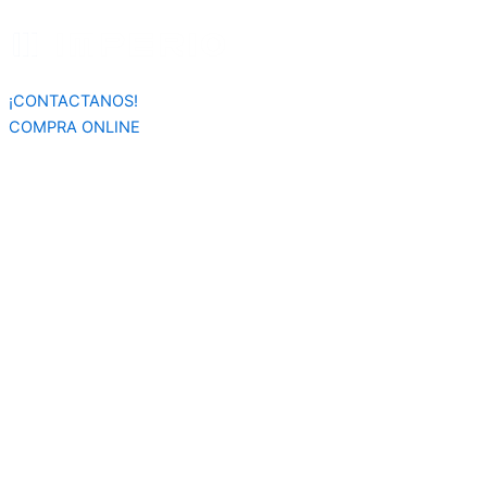
Búsqueda
Ir
de
al
productos
contenido
¡CONTACTANOS!
COMPRA ONLINE