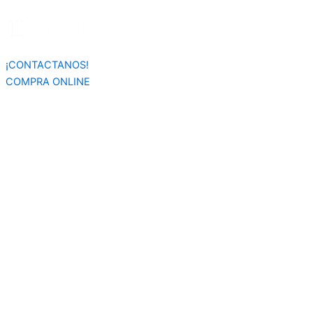
Búsqueda
Ir
de
al
productos
contenido
¡CONTACTANOS!
COMPRA ONLINE